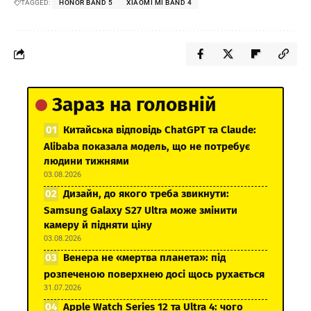
TAGGED:
HONOR BAND 5
XIAOMI MI BAND 4
Зараз на головній
Китайська відповідь ChatGPT та Claude:
Alibaba показала модель, що не потребує
людини тижнями
03.08.2026
Дизайн, до якого треба звикнути:
Samsung Galaxy S27 Ultra може змінити
камеру й підняти ціну
03.08.2026
Венера не «мертва планета»: під
розпеченою поверхнею досі щось рухається
31.07.2026
Apple Watch Series 12 та Ultra 4: чого