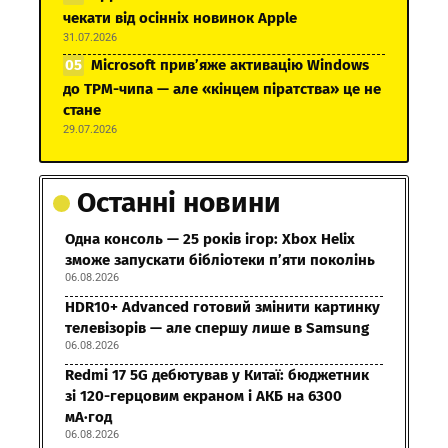
чекати від осінніх новинок Apple
31.07.2026
Microsoft прив’яже активацію Windows
до TPM-чипа — але «кінцем піратства» це не
стане
29.07.2026
Останні новини
Одна консоль — 25 років ігор: Xbox Helix
зможе запускати бібліотеки п’яти поколінь
06.08.2026
HDR10+ Advanced готовий змінити картинку
телевізорів — але спершу лише в Samsung
06.08.2026
Redmi 17 5G дебютував у Китаї: бюджетник
зі 120-герцовим екраном і АКБ на 6300
мА·год
06.08.2026