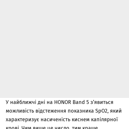
У найближчі дні на HONOR Band 5 з’явиться
можливість відстеження показника SpO2, який
характеризує насиченість киснем капілярної
крові.
Чим вище це число, тим краще