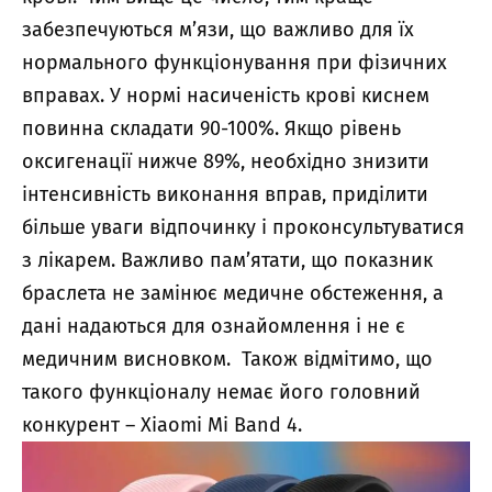
забезпечуються м’язи, що важливо для їх
нормального функціонування при фізичних
вправах.
У нормі насиченість крові киснем
повинна складати 90-100%.
Якщо рівень
оксигенації нижче 89%, необхідно знизити
інтенсивність виконання вправ, приділити
більше уваги відпочинку і проконсультуватися
з лікарем.
Важливо пам’ятати, що показник
браслета не замінює медичне обстеження, а
дані надаються для ознайомлення і не є
медичним висновком.
Також відмітимо, що
такого функціоналу немає його головний
конкурент – Xiaomi Mi Band 4.