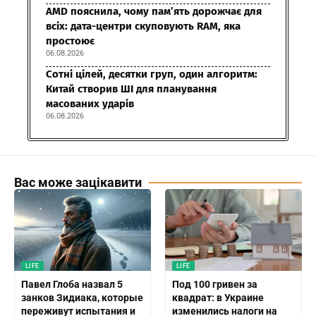
AMD пояснила, чому пам’ять дорожчає для
всіх: дата-центри скуповують RAM, яка
простоює
06.08.2026
Сотні цілей, десятки груп, один алгоритм:
Китай створив ШІ для планування
масованих ударів
06.08.2026
Вас може зацікавити
LIFE
LIFE
Павел Глоба назвал 5
Под 100 гривен за
занков Зидиака, которые
квадрат: в Украине
переживут испытания и
изменились налоги на