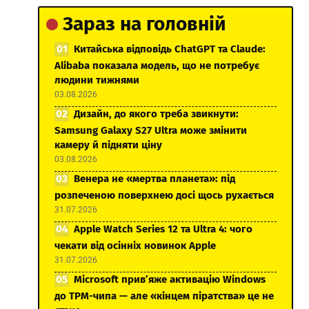
Зараз на головній
Китайська відповідь ChatGPT та Claude:
Alibaba показала модель, що не потребує
людини тижнями
03.08.2026
Дизайн, до якого треба звикнути:
Samsung Galaxy S27 Ultra може змінити
камеру й підняти ціну
03.08.2026
Венера не «мертва планета»: під
розпеченою поверхнею досі щось рухається
31.07.2026
Apple Watch Series 12 та Ultra 4: чого
чекати від осінніх новинок Apple
31.07.2026
Microsoft прив’яже активацію Windows
до TPM-чипа — але «кінцем піратства» це не