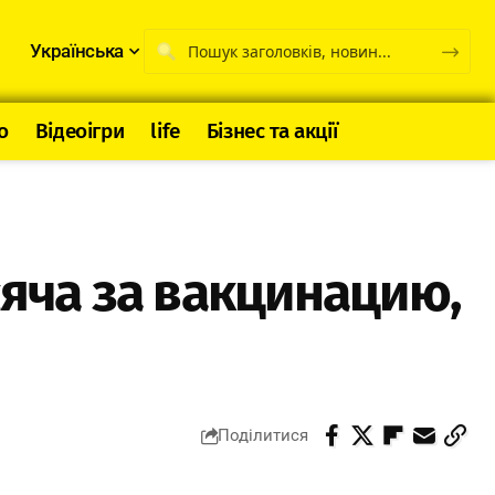
Українська
о
Відеоігри
life
Бізнес та акції
сяча за вакцинацию,
Поділитися