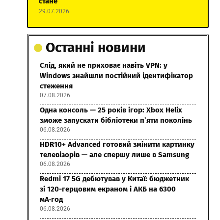
стане
29.07.2026
Останні новини
Слід, який не приховає навіть VPN: у
Windows знайшли постійний ідентифікатор
стеження
07.08.2026
Одна консоль — 25 років ігор: Xbox Helix
зможе запускати бібліотеки п’яти поколінь
06.08.2026
HDR10+ Advanced готовий змінити картинку
телевізорів — але спершу лише в Samsung
06.08.2026
Redmi 17 5G дебютував у Китаї: бюджетник
зі 120-герцовим екраном і АКБ на 6300
мА·год
06.08.2026