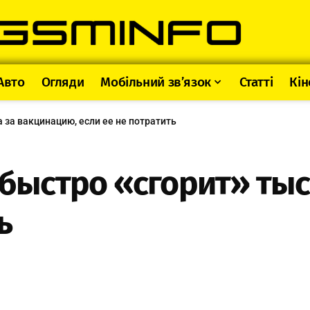
Авто
Огляди
Мобільний зв’язок
Статті
Кін
а за вакцинацию, если ее не потратить
к быстро «сгорит» ты
ь