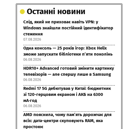
Останні новини
Слід, який не приховає навіть VPN: у
Windows знайшли постійний ідентифікатор
стеження
07.08.2026
Одна консоль — 25 років ігор: Xbox Helix
зможе запускати бібліотеки п’яти поколінь
06.08.2026
HDR10+ Advanced готовий змінити картинку
телевізорів — але спершу лише в Samsung
06.08.2026
Redmi 17 5G дебютував у Китаї: бюджетник
зі 120-герцовим екраном і АКБ на 6300
мА·год
06.08.2026
AMD пояснила, чому пам’ять дорожчає для
всіх: дата-центри скуповують RAM, яка
простоює