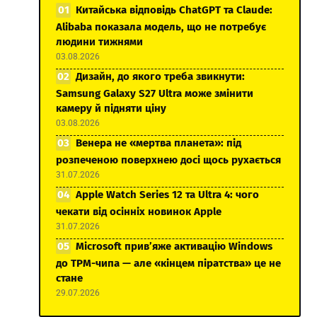
Китайська відповідь ChatGPT та Claude:
Alibaba показала модель, що не потребує
людини тижнями
03.08.2026
Дизайн, до якого треба звикнути:
Samsung Galaxy S27 Ultra може змінити
камеру й підняти ціну
03.08.2026
Венера не «мертва планета»: під
розпеченою поверхнею досі щось рухається
31.07.2026
Apple Watch Series 12 та Ultra 4: чого
чекати від осінніх новинок Apple
31.07.2026
Microsoft прив’яже активацію Windows
до TPM-чипа — але «кінцем піратства» це не
стане
29.07.2026