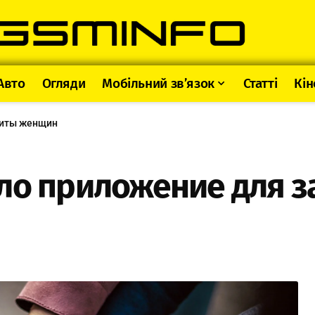
Авто
Огляди
Мобільний зв’язок
Статті
Кін
щиты женщин
ало приложение для 