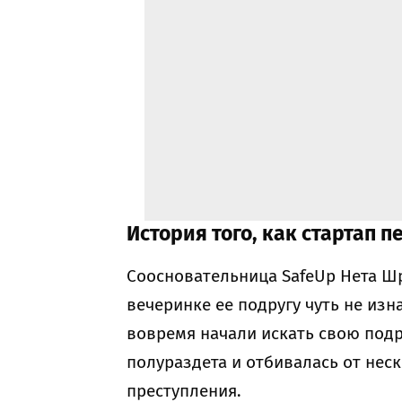
История того, как стартап 
Соосновательница SafeUp Нета Шра
вечеринке ее подругу чуть не из
вовремя начали искать свою подру
полураздета и отбивалась от неск
преступления.