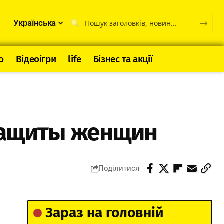
Українська
о
Відеоігри
life
Бізнес та акції
защиты женщин
Поділитися
Зараз на головній