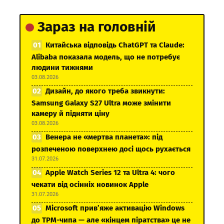
Зараз на головній
Китайська відповідь ChatGPT та Claude:
Alibaba показала модель, що не потребує
людини тижнями
03.08.2026
Дизайн, до якого треба звикнути:
Samsung Galaxy S27 Ultra може змінити
камеру й підняти ціну
03.08.2026
Венера не «мертва планета»: під
розпеченою поверхнею досі щось рухається
31.07.2026
Apple Watch Series 12 та Ultra 4: чого
чекати від осінніх новинок Apple
31.07.2026
Microsoft прив’яже активацію Windows
до TPM-чипа — але «кінцем піратства» це не