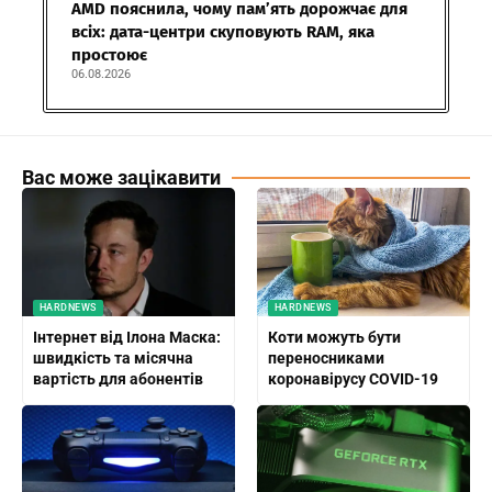
AMD пояснила, чому пам’ять дорожчає для
всіх: дата-центри скуповують RAM, яка
простоює
06.08.2026
Вас може зацікавити
HARDNEWS
HARDNEWS
Інтернет від Ілона Маска:
Коти можуть бути
швидкість та місячна
переносниками
вартість для абонентів
коронавірусу COVID-19