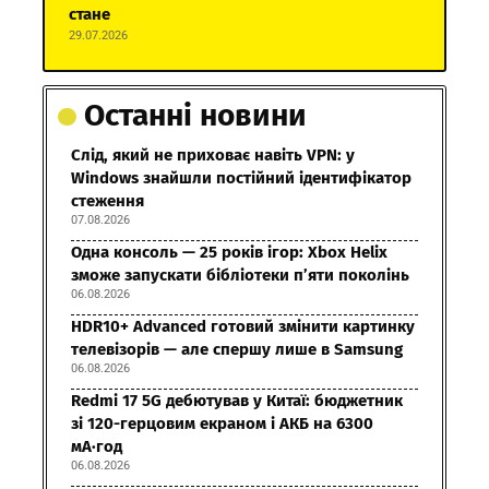
стане
29.07.2026
Останні новини
Слід, який не приховає навіть VPN: у
Windows знайшли постійний ідентифікатор
стеження
07.08.2026
Одна консоль — 25 років ігор: Xbox Helix
зможе запускати бібліотеки п’яти поколінь
06.08.2026
HDR10+ Advanced готовий змінити картинку
телевізорів — але спершу лише в Samsung
06.08.2026
Redmi 17 5G дебютував у Китаї: бюджетник
зі 120-герцовим екраном і АКБ на 6300
мА·год
06.08.2026