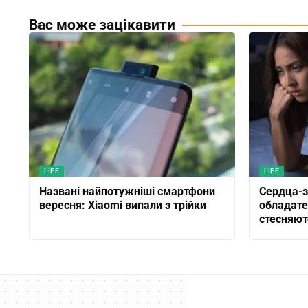
Вас може зацікавити
LIFE
LIFE
Названі найпотужніші смартфони
Сердца-з
вересня: Xiaomi випали з трійки
обладат
стесняют