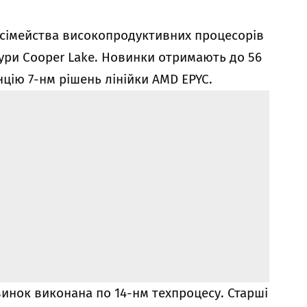
к сімейства високопродуктивних процесорів
тури Cooper Lake. Новинки отримають до 56
нцію 7-нм рішень лінійки
AMD EPYC
.
винок виконана по 14-нм техпроцесу. Старші