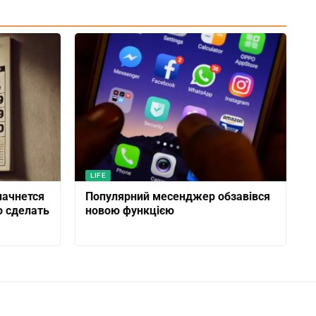
LIFE
начнется
Популярний месенджер обзавівся
о сделать
новою функцією