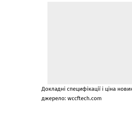
Докладні специфікації і ціна нови
джерело:
wccftech.com