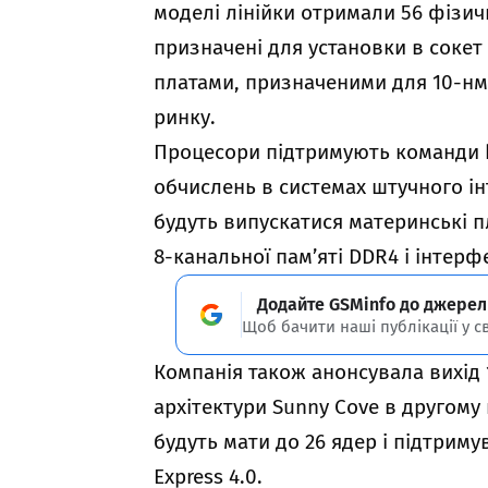
моделі лінійки отримали 56 фізичн
призначені для установки в сокет 
платами, призначеними для 10-нм п
ринку.
Процесори підтримують команди b
обчислень в системах штучного інт
будуть випускатися материнські п
8-канальної пам’яті DDR4 і інтерфе
Додайте GSMinfo до джерел
Щоб бачити наші публікації у с
Компанія також анонсувала вихід 1
архітектури Sunny Cove в другому 
будуть мати до 26 ядер і підтриму
Express 4.0.