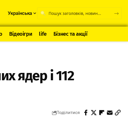
Українська
о
Відеоігри
life
Бізнес та акції
х ядер і 112
Поділитися