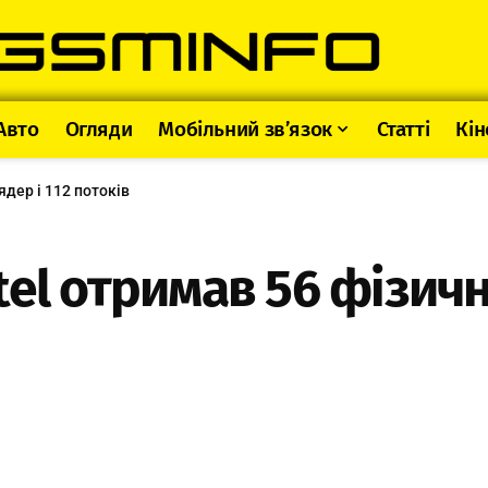
Авто
Огляди
Мобільний зв’язок
Статті
Кін
ядер і 112 потоків
el отримав 56 фізични