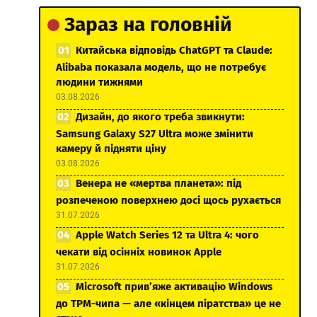
Зараз на головній
Китайська відповідь ChatGPT та Claude:
Alibaba показала модель, що не потребує
людини тижнями
03.08.2026
Дизайн, до якого треба звикнути:
Samsung Galaxy S27 Ultra може змінити
камеру й підняти ціну
03.08.2026
Венера не «мертва планета»: під
розпеченою поверхнею досі щось рухається
31.07.2026
Apple Watch Series 12 та Ultra 4: чого
чекати від осінніх новинок Apple
31.07.2026
Microsoft прив’яже активацію Windows
до TPM-чипа — але «кінцем піратства» це не