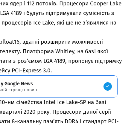
их ядер і 112 потоків. Процесори Cooper Lake
LGA 4189 і будуть підтримувати сумісність з
роцесорів Ice Lake, які ще не з’явилися на
float16, здатні розширити можливості
електу. Платформа Whitley, на базі якої
лати з роз’ємом LGA 4189, пропонує підтримку
йсу PCI-Express 3.0.
 у Google News
воїй стрічці новин
0-нм сімейства Intel Ice Lake-SP на базі
кварталі 2020 року. Процесори даної серії
вати 8-канальну пам’ять DDR4 і стандарт PCI-