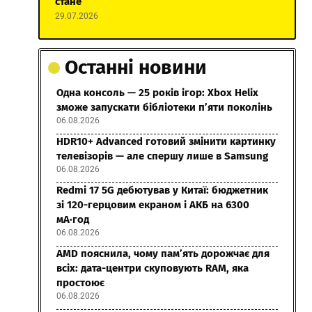
стане
29.07.2026
Останні новини
Одна консоль — 25 років ігор: Xbox Helix
зможе запускати бібліотеки п’яти поколінь
06.08.2026
HDR10+ Advanced готовий змінити картинку
телевізорів — але спершу лише в Samsung
06.08.2026
Redmi 17 5G дебютував у Китаї: бюджетник
зі 120-герцовим екраном і АКБ на 6300
мА·год
06.08.2026
AMD пояснила, чому пам’ять дорожчає для
всіх: дата-центри скуповують RAM, яка
простоює
06.08.2026