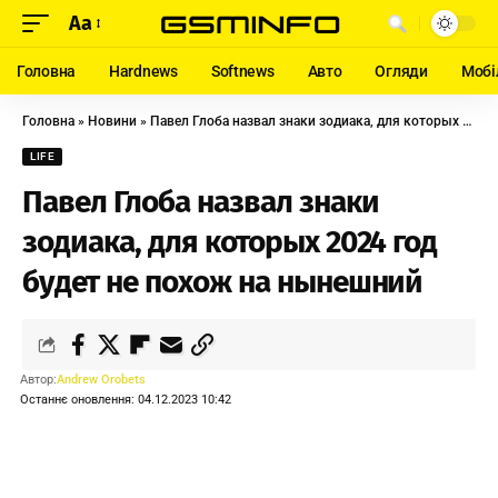
Aa
Головна
Hardnews
Softnews
Авто
Огляди
Мобі
Головна
»
Новини
»
Павел Глоба назвал знаки зодиака, для которых 2024 год будет не похож на нынешний
LIFE
Павел Глоба назвал знаки
зодиака, для которых 2024 год
будет не похож на нынешний
Автор:
Andrew Orobets
Останнє оновлення: 04.12.2023 10:42