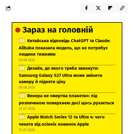
Зараз на головній
Китайська відповідь ChatGPT та Claude:
Alibaba показала модель, що не потребує
людини тижнями
03.08.2026
Дизайн, до якого треба звикнути:
Samsung Galaxy S27 Ultra може змінити
камеру й підняти ціну
03.08.2026
Венера не «мертва планета»: під
розпеченою поверхнею досі щось рухається
31.07.2026
Apple Watch Series 12 та Ultra 4: чого
чекати від осінніх новинок Apple
31.07.2026