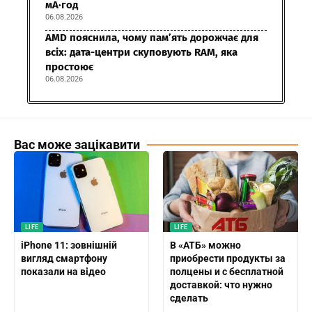
мА·год
06.08.2026
AMD пояснила, чому пам’ять дорожчає для
всіх: дата-центри скуповують RAM, яка
простоює
06.08.2026
Вас може зацікавити
LIFE
LIFE
iPhone 11: зовнішній
В «АТБ» можно
вигляд смартфону
приобрести продукты за
показали на відео
полцены и с бесплатной
доставкой: что нужно
сделать