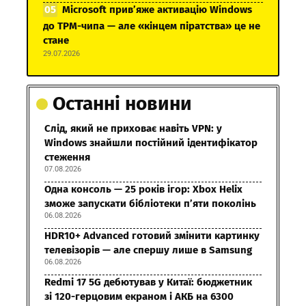
Microsoft прив’яже активацію Windows
до TPM-чипа — але «кінцем піратства» це не
стане
29.07.2026
Останні новини
Слід, який не приховає навіть VPN: у
Windows знайшли постійний ідентифікатор
стеження
07.08.2026
Одна консоль — 25 років ігор: Xbox Helix
зможе запускати бібліотеки п’яти поколінь
06.08.2026
HDR10+ Advanced готовий змінити картинку
телевізорів — але спершу лише в Samsung
06.08.2026
Redmi 17 5G дебютував у Китаї: бюджетник
зі 120-герцовим екраном і АКБ на 6300