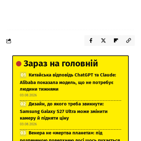
Зараз на головній
Китайська відповідь ChatGPT та Claude:
Alibaba показала модель, що не потребує
людини тижнями
03.08.2026
Дизайн, до якого треба звикнути:
Samsung Galaxy S27 Ultra може змінити
камеру й підняти ціну
03.08.2026
Венера не «мертва планета»: під
розпеченою поверхнею досі щось рухається