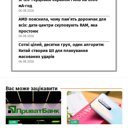
мА·год
06.08.2026
AMD пояснила, чому пам’ять дорожчає для
всіх: дата-центри скуповують RAM, яка
простоює
06.08.2026
Сотні цілей, десятки груп, один алгоритм:
Китай створив ШІ для планування
масованих ударів
06.08.2026
Вас може зацікавити
LIFE
LIFE