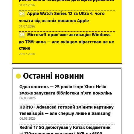
31.07.2026
Apple Watch Series 12 та Ultra 4: чого
чекати від осінніх новинок Apple
31.07.2026
Microsoft прив’яже активацію Windows
до TPM-чипа — але «кінцем піратства» це не
стане
29.07.2026
Останні новини
Одна консоль — 25 років ігор: Xbox Helix
зможе запускати бібліотеки п’яти поколінь
06.08.2026
HDR10+ Advanced готовий змінити картинку
телевізорів — але спершу лише в Samsung
06.08.2026
Redmi 17 5G дебютував у Китаї: бюджетник
зі 120-герцовим екраном і АКБ на 6300