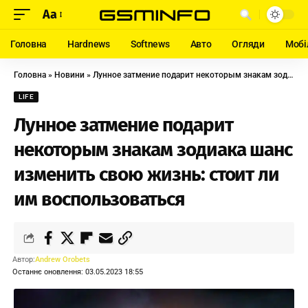
Aa
Головна
Hardnews
Softnews
Авто
Огляди
Мобі
Головна
»
Новини
»
Лунное затмение подарит некоторым знакам зодиака шанс изменить свою жизнь: стоит ли им воспользоваться
LIFE
Лунное затмение подарит
некоторым знакам зодиака шанс
изменить свою жизнь: стоит ли
им воспользоваться
Автор:
Andrew Orobets
Останнє оновлення: 03.05.2023 18:55