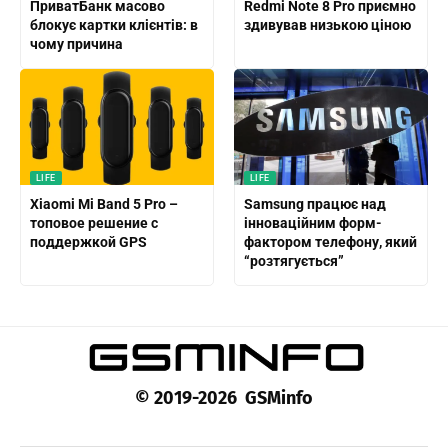
ПриватБанк масово
Redmi Note 8 Pro приємно
блокує картки клієнтів: в
здивував низькою ціною
чому причина
LIFE
LIFE
Xiaomi Mi Band 5 Pro –
Samsung працює над
топовое решение с
інноваційним форм-
поддержкой GPS
фактором телефону, який
“розтягується”
© 2019-2026 GSMinfo