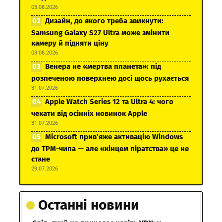
03.08.2026
Дизайн, до якого треба звикнути:
Samsung Galaxy S27 Ultra може змінити
камеру й підняти ціну
03.08.2026
Венера не «мертва планета»: під
розпеченою поверхнею досі щось рухається
31.07.2026
Apple Watch Series 12 та Ultra 4: чого
чекати від осінніх новинок Apple
31.07.2026
Microsoft прив’яже активацію Windows
до TPM-чипа — але «кінцем піратства» це не
стане
29.07.2026
Останні новини