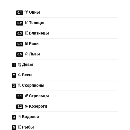
♈ Овны
♉ Тельцы
♊ Близнецы
♋ Раки
♌ Львы
♍ Девы
♎ Весы
♏ Скорпионы
♐ Стрельцы
♑ Козероги
♒ Водолеи
♊ Рыбы