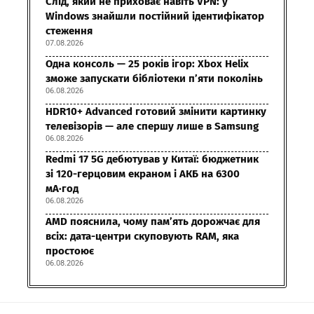
Слід, який не приховає навіть VPN: у
Windows знайшли постійний ідентифікатор
стеження
07.08.2026
Одна консоль — 25 років ігор: Xbox Helix
зможе запускати бібліотеки п’яти поколінь
06.08.2026
HDR10+ Advanced готовий змінити картинку
телевізорів — але спершу лише в Samsung
06.08.2026
Redmi 17 5G дебютував у Китаї: бюджетник
зі 120-герцовим екраном і АКБ на 6300
мА·год
06.08.2026
AMD пояснила, чому пам’ять дорожчає для
всіх: дата-центри скуповують RAM, яка
простоює
06.08.2026