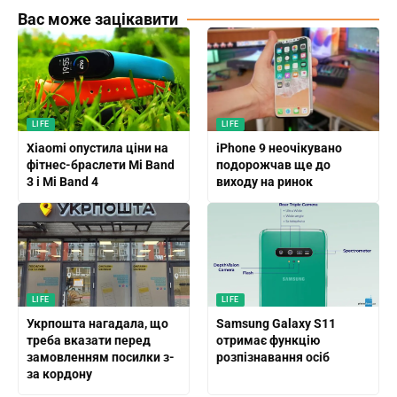
Вас може зацікавити
LIFE
LIFE
Xiaomi опустила ціни на
iPhone 9 неочікувано
фітнес-браслети Mi Band
подорожчав ще до
3 і Mi Band 4
виходу на ринок
LIFE
LIFE
Укрпошта нагадала, що
Samsung Galaxy S11
треба вказати перед
отримає функцію
замовленням посилки з-
розпізнавання осіб
за кордону