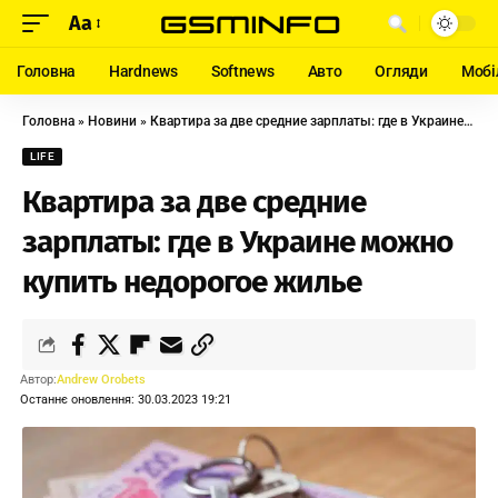
Aa
Головна
Hardnews
Softnews
Авто
Огляди
Мобі
Головна
»
Новини
»
Квартира за две средние зарплаты: где в Украине можно купить недорогое жилье
LIFE
Квартира за две средние
зарплаты: где в Украине можно
купить недорогое жилье
Автор:
Andrew Orobets
Останнє оновлення: 30.03.2023 19:21