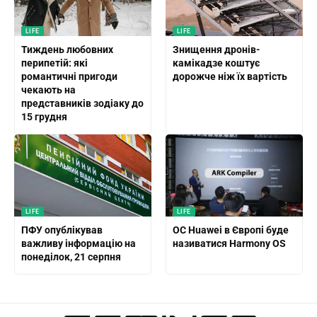
LIFE
LIFE
Тиждень любовних
Знищення дронів-
перипетій: які
камікадзе коштує
романтичні пригоди
дорожче ніж їх вартість
чекають на
представників зодіаку до
15 грудня
LIFE
LIFE
ПФУ опублікував
ОС Huawei в Європі буде
важливу інформацію на
називатися Harmony OS
понеділок, 21 серпня