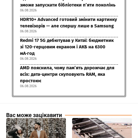
зможе запускати бібліотеки п’яти поколінь
06.08.2026
HDR10+ Advanced готовий змінити картинку
телевізорів — але спершу лише в Samsung
06.08.2026
Redmi 17 5G дебютував у Китаї: бюджетник
зі 120-герцовим екраном і АКБ на 6300
мА·год
06.08.2026
AMD пояснила, чому пам’ять дорожчає для
всіх: дата-центри скуповують RAM, яка
простоює
06.08.2026
Вас може зацікавити