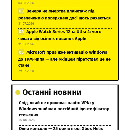
03.08.2026
Венера не «мертва планета»: під
розпеченою поверхнею досі щось рухається
31.07.2026
Apple Watch Series 12 та Ultra 4: чого
чекати від осінніх новинок Apple
31.07.2026
Microsoft прив’яже активацію Windows
до TPM-чипа — але «кінцем піратства» це не
стане
29.07.2026
Останні новини
Слід, який не приховає навіть VPN: у
Windows знайшли постійний ідентифікатор
стеження
07.08.2026
Одна консоль — 25 років ігор: Xbox Helix