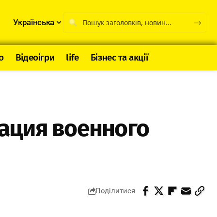
Українська
о
Відеоігри
life
Бізнес та акції
ация военного
Поділитися