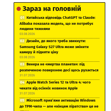
Зараз на головній
Китайська відповідь ChatGPT та Claude:
Alibaba показала модель, що не потребує
людини тижнями
03.08.2026
Дизайн, до якого треба звикнути:
Samsung Galaxy S27 Ultra може змінити
камеру й підняти ціну
03.08.2026
Венера не «мертва планета»: під
розпеченою поверхнею досі щось рухається
31.07.2026
Apple Watch Series 12 та Ultra 4: чого
чекати від осінніх новинок Apple
31.07.2026
Microsoft прив’яже активацію Windows
до TPM-чипа — але «кінцем піратства» це не