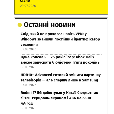
стане
29.07.2026
Останні новини
Слід, який не приховає навіть VPN: у
Windows знайшли постійний ідентифікатор
стеження
07.08.2026
Одна консоль — 25 років ігор: Xbox Helix
зможе запускати бібліотеки п’яти поколінь
06.08.2026
HDR10+ Advanced готовий змінити картинку
телевізорів — але спершу лише в Samsung
06.08.2026
Redmi 17 5G дебютував у Китаї: бюджетник
зі 120-герцовим екраном і АКБ на 6300
мА·год
06.08.2026