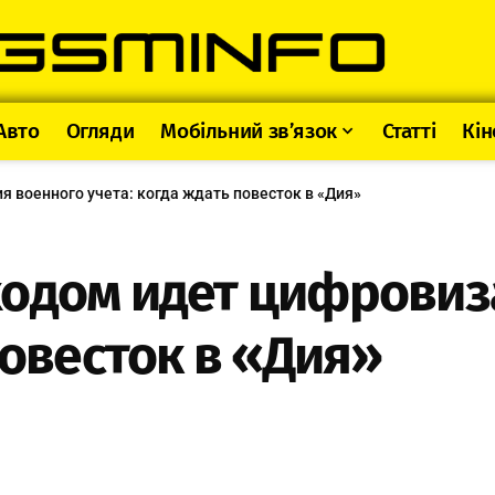
Авто
Огляди
Мобільний зв’язок
Статті
Кін
 военного учета: когда ждать повесток в «Дия»
ходом идет цифровиз
повесток в «Дия»