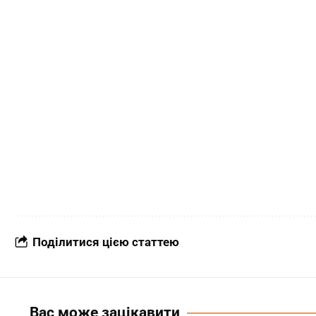
Поділитися цією статтею
Вас може зацікавити