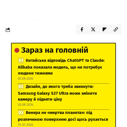
Зараз на головній
Китайська відповідь ChatGPT та Claude:
Alibaba показала модель, що не потребує
людини тижнями
03.08.2026
Дизайн, до якого треба звикнути:
Samsung Galaxy S27 Ultra може змінити
камеру й підняти ціну
03.08.2026
Венера не «мертва планета»: під
розпеченою поверхнею досі щось рухається
31.07.2026