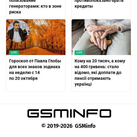
пользование
противопоказано брать
генераторами: кто в зоне
кредиты
риска
LIFE
LIFE
Гороскоп от Павла Глобы
Кому на 20 тисяч, а кому
для всех знаков зодиака
на 400 гривень: стало
на неделю с 14
відомо, які доплати до
по 20 октября
пенсії отримають
українці
© 2019-2026 GSMinfo