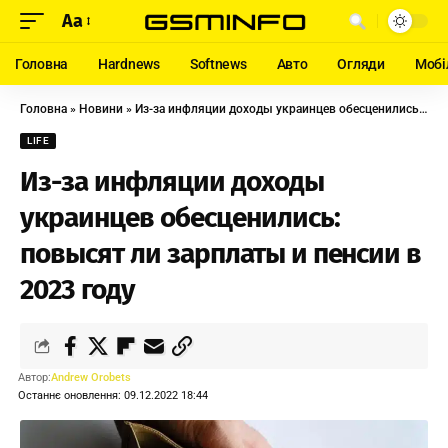
Aa
Головна
Hardnews
Softnews
Авто
Огляди
Мобі
Головна
»
Новини
»
Из-за инфляции доходы украинцев обесценились: повысят ли зарплаты и пенсии в 2023 году
LIFE
Из-за инфляции доходы
украинцев обесценились:
повысят ли зарплаты и пенсии в
2023 году
Автор:
Andrew Orobets
Останнє оновлення: 09.12.2022 18:44