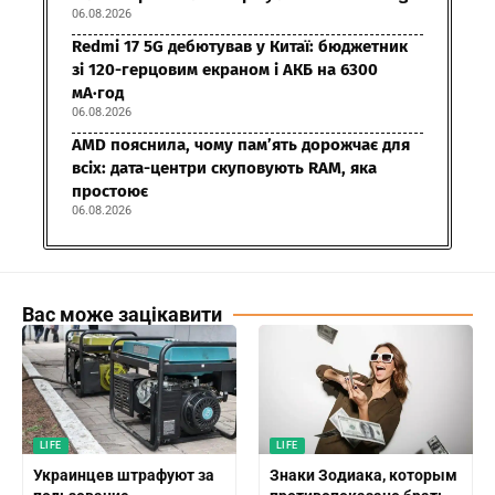
06.08.2026
Redmi 17 5G дебютував у Китаї: бюджетник
зі 120-герцовим екраном і АКБ на 6300
мА·год
06.08.2026
AMD пояснила, чому пам’ять дорожчає для
всіх: дата-центри скуповують RAM, яка
простоює
06.08.2026
Вас може зацікавити
LIFE
LIFE
Украинцев штрафуют за
Знаки Зодиака, которым