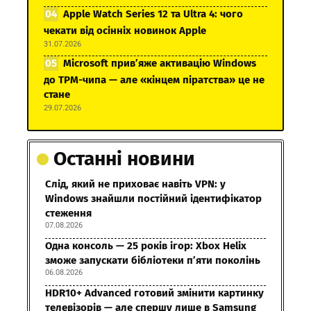
Apple Watch Series 12 та Ultra 4: чого
чекати від осінніх новинок Apple
31.07.2026
Microsoft прив’яже активацію Windows
до TPM-чипа — але «кінцем піратства» це не
стане
29.07.2026
Останні новини
Слід, який не приховає навіть VPN: у
Windows знайшли постійний ідентифікатор
стеження
07.08.2026
Одна консоль — 25 років ігор: Xbox Helix
зможе запускати бібліотеки п’яти поколінь
06.08.2026
HDR10+ Advanced готовий змінити картинку
телевізорів — але спершу лише в Samsung