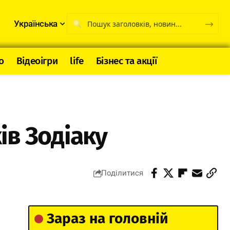
Українська
о
Відеоігри
life
Бізнес та акції
ів Зодіаку
Поділитися
Зараз на головній