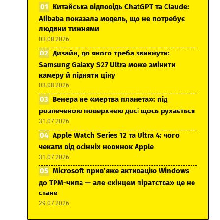
Китайська відповідь ChatGPT та Claude:
Alibaba показала модель, що не потребує
людини тижнями
03.08.2026
Дизайн, до якого треба звикнути:
Samsung Galaxy S27 Ultra може змінити
камеру й підняти ціну
03.08.2026
Венера не «мертва планета»: під
розпеченою поверхнею досі щось рухається
31.07.2026
Apple Watch Series 12 та Ultra 4: чого
чекати від осінніх новинок Apple
31.07.2026
Microsoft прив’яже активацію Windows
до TPM-чипа — але «кінцем піратства» це не
стане
29.07.2026