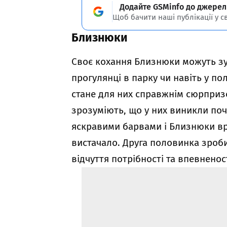
Додайте GSMinfo до джерел
Щоб бачити наші публікації у с
Близнюки
Своє кохання Близнюки можуть зуст
прогулянці в парку чи навіть у пол
стане для них справжнім сюрприз
зрозуміють, що у них виникли поч
яскравими барвами і Близнюки вр
вистачало. Друга половинка зроб
відчуття потрібності та впевненос