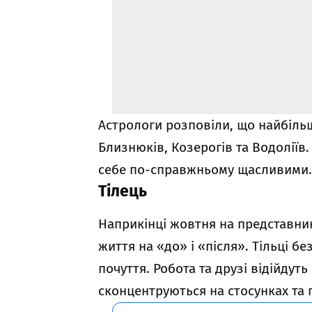
Астрологи розповіли, що найбіль
Близнюків, Козерогів та Водоліїв.
себе по-справжньому щасливими
Тілець
Наприкінці жовтня на представник
життя на «до» і «після». Тільці б
почуття. Робота та друзі відійдут
сконцентруються на стосунках та 