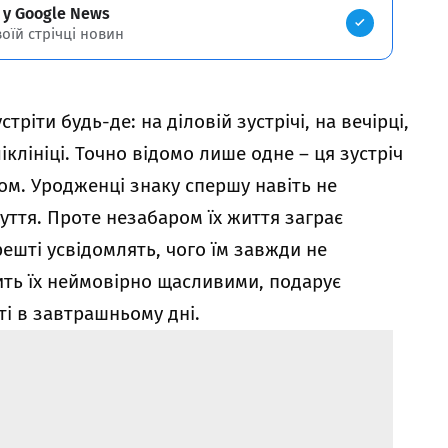
 у Google News
воїй стрічці новин
ріти будь-де: на діловій зустрічі, на вечірці,
іклініці. Точно відомо лише одне – ця зустріч
ом. Уродженці знаку спершу навіть не
уття. Проте незабаром їх життя заграє
ешті усвідомлять, чого їм завжди не
ить їх неймовірно щасливими, подарує
ті в завтрашньому дні.