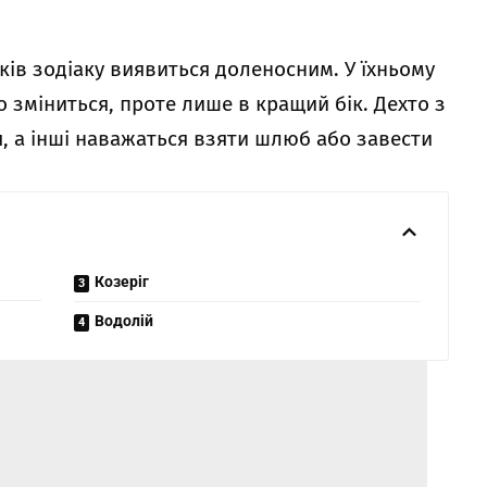
ків зодіаку виявиться доленосним. У їхньому
 зміниться, проте лише в кращий бік. Дехто з
я, а інші наважаться взяти шлюб або завести
Козеріг
Водолій