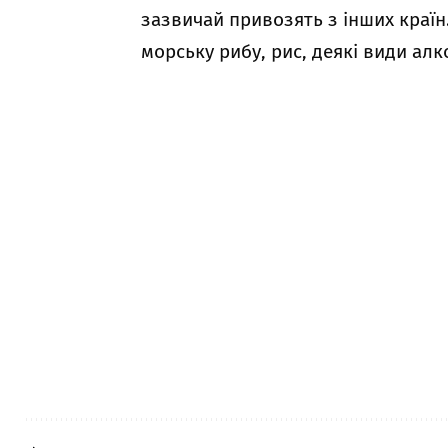
зазвичай привозять з інших країн
морську рибу, рис, деякі види ал