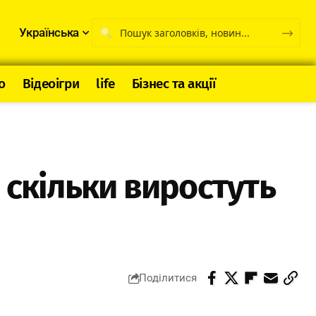
Українська
о
Відеоігри
life
Бізнес та акції
 скільки виростуть
Поділитися