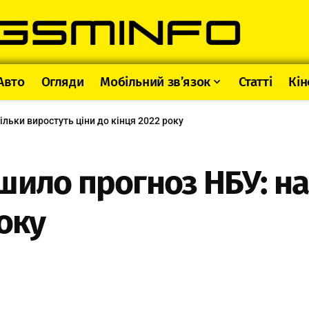
Авто
Огляди
Мобільний зв’язок
Статті
Кін
льки виростуть ціни до кінця 2022 року
шило прогноз НБУ: на
року