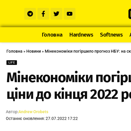
Головна
Hardnews
Softnews
Головна
»
Новини
»
Мінекономіки погіршило прогноз НБУ: на скі
LIFE
Мінекономіки погір
ціни до кінця 2022 
Автор:
Andrew Orobets
Останнє оновлення: 27.07.2022 17:22