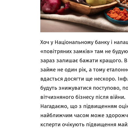
Хоч у Національному банку і нала
«повітряних замків» там не будуют
зараз залишає бажати кращого. В
займе не один рік, а тому еталонн
вдасться досягти ще нескоро. Інфля
будуть знижуватися поступово, по
вітчизняного бізнесу після війни.
Нагадаємо, що з підвищенням оцін
найближчим часом може здорожчат
ксперти очікують підвищення майж