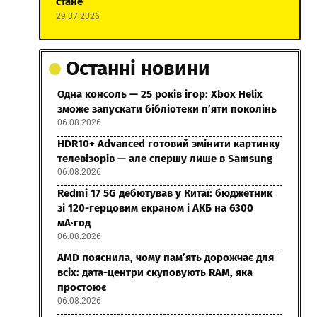
стане
29.07.2026
Останні новини
Одна консоль — 25 років ігор: Xbox Helix
зможе запускати бібліотеки п’яти поколінь
06.08.2026
HDR10+ Advanced готовий змінити картинку
телевізорів — але спершу лише в Samsung
06.08.2026
Redmi 17 5G дебютував у Китаї: бюджетник
зі 120-герцовим екраном і АКБ на 6300
мА·год
06.08.2026
AMD пояснила, чому пам’ять дорожчає для
всіх: дата-центри скуповують RAM, яка
простоює
06.08.2026