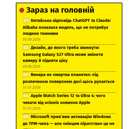
Зараз на головній
Китайська відповідь ChatGPT та Claude:
Alibaba показала модель, що не потребує
людини тижнями
03.08.2026
Дизайн, до якого треба звикнути:
Samsung Galaxy S27 Ultra може змінити
камеру й підняти ціну
03.08.2026
Венера не «мертва планета»: під
розпеченою поверхнею досі щось рухається
31.07.2026
Apple Watch Series 12 та Ultra 4: чого
чекати від осінніх новинок Apple
31.07.2026
Microsoft прив’яже активацію Windows
до TPM-чипа — але «кінцем піратства» це не