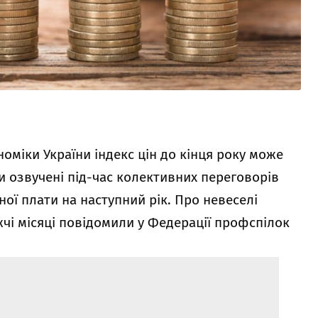
оміки України індекс цін до кінця року може
ли озвучені під-час колективних переговорів
ної плати на наступний рік. Про невеселі
чі місяці повідомили у Федерації профспілок