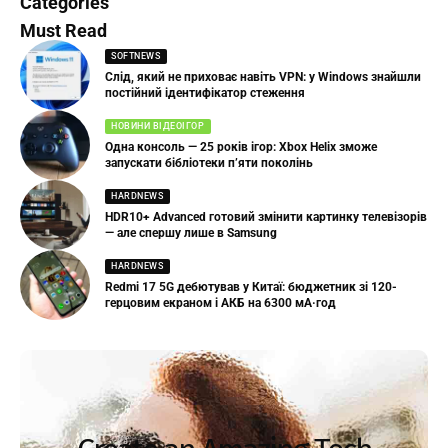
Categories
Must Read
SOFTNEWS
Слід, який не приховає навіть VPN: у Windows знайшли
постійний ідентифікатор стеження
НОВИНИ ВІДЕОІГОР
Одна консоль — 25 років ігор: Xbox Helix зможе
запускати бібліотеки п’яти поколінь
HARDNEWS
HDR10+ Advanced готовий змінити картинку телевізорів
— але спершу лише в Samsung
HARDNEWS
Redmi 17 5G дебютував у Китаї: бюджетник зі 120-
герцовим екраном і АКБ на 6300 мА·год