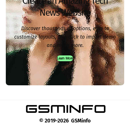
Create an Amazing Tech
News Website
Discover thousands of options, easy to
customize layouts, one-click to import demo
and much more.
Learn More
© 2019-2026 GSMinfo