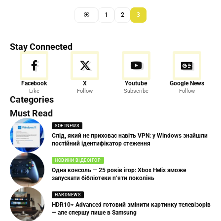
1
2
3
Stay Connected
Facebook
X
Youtube
Google News
Like
Follow
Subscribe
Follow
Categories
Must Read
SOFTNEWS
Слід, який не приховає навіть VPN: у Windows знайшли
постійний ідентифікатор стеження
НОВИНИ ВІДЕОІГОР
Одна консоль — 25 років ігор: Xbox Helix зможе
запускати бібліотеки п’яти поколінь
HARDNEWS
HDR10+ Advanced готовий змінити картинку телевізорів
— але спершу лише в Samsung