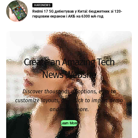
HARDNEWS
Redmi 17 5G дебютував у Китаї: бюджетник зі 120-
герцовим екраном і АКБ на 6300 мА·год
Create an Amazing Tech
News Website
Discover thousands of options, easy to
customize layouts, one-click to import demo
and much more.
Learn More