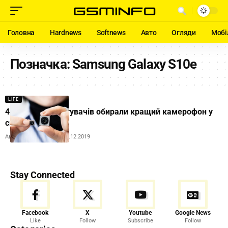
Головна
Hardnews
Softnews
Авто
Огляди
Мобі
Позначка:
Samsung Galaxy S10e
LIFE
4 000 000 користувачів обирали кращий камерофон у
світі
Автор:
Andrew Orobets
17.12.2019
Stay Connected
Facebook
X
Youtube
Google News
Like
Follow
Subscribe
Follow