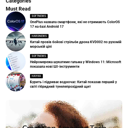
Categories
Must Read
SOFTNEWS
OnePlus назвала смартфони, які не отримають ColorOS
17 на базі Android 17
HARDNEWS
Китай провів бойові стрільби дрона KVD002 по рухомій
морській цілі
SOFTNEWS
Нейромережа шукатиме гальма у Windows 11: Microsoft
показала нові ШІ-інструменти
НАУКА
Бурить і підриває водночас: Китай показав перший у
світі гібридний тунелепрохідний щит