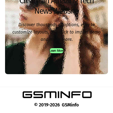
Create an Amazing Tech
News Website
Discover thousands of options, easy to
customize layouts, one-click to import demo
and much more.
Learn More
© 2019-2026 GSMinfo