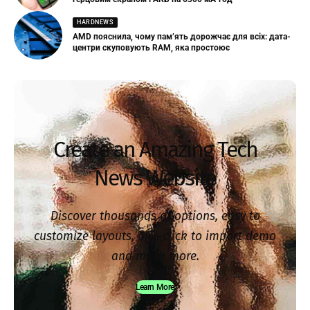
HARDNEWS
AMD пояснила, чому пам’ять дорожчає для всіх: дата-
центри скуповують RAM, яка простоює
Create an Amazing Tech
News Website
Discover thousands of options, easy to
customize layouts, one-click to import demo
and much more.
Learn More