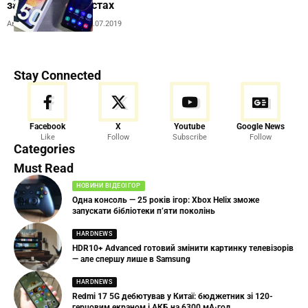
засвітилася в тестах
Автор:
Andrew Orobets
10.07.2019
Stay Connected
Facebook
X
Youtube
Google News
Like
Follow
Subscribe
Follow
Categories
Must Read
НОВИНИ ВІДЕОІГОР
Одна консоль — 25 років ігор: Xbox Helix зможе
запускати бібліотеки п’яти поколінь
HARDNEWS
HDR10+ Advanced готовий змінити картинку телевізорів
— але спершу лише в Samsung
HARDNEWS
Redmi 17 5G дебютував у Китаї: бюджетник зі 120-
герцовим екраном і АКБ на 6300 мА·год