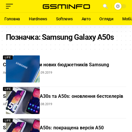
Головна
Hardnews
Softnews
Авто
Огляди
Мобі
Позначка:
Samsung Galaxy A50s
LIFE
Стали відомі ціни нових бюджетників Samsung
Автор:
Andrew Orobets
08.09.2019
LIFE
Samsung Galaxy A30s та A50s: оновлення бестселерів
Автор:
Andrew Orobets
22.08.2019
LIFE
Samsung Galaxy A50s: покращена версія A50