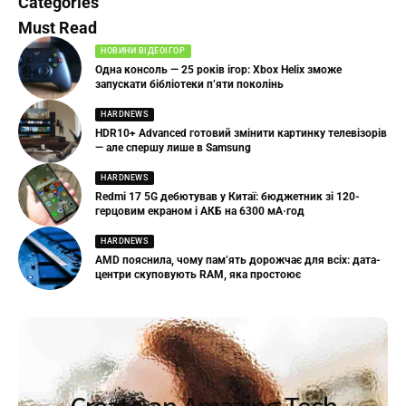
Categories
Must Read
НОВИНИ ВІДЕОІГОР
Одна консоль — 25 років ігор: Xbox Helix зможе
запускати бібліотеки п’яти поколінь
HARDNEWS
HDR10+ Advanced готовий змінити картинку телевізорів
— але спершу лише в Samsung
HARDNEWS
Redmi 17 5G дебютував у Китаї: бюджетник зі 120-
герцовим екраном і АКБ на 6300 мА·год
HARDNEWS
AMD пояснила, чому пам’ять дорожчає для всіх: дата-
центри скуповують RAM, яка простоює