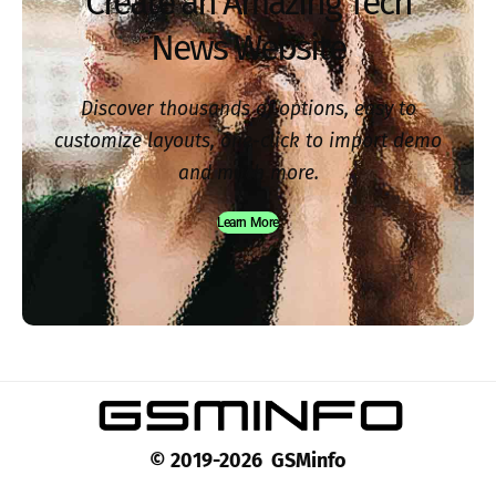
Create an Amazing Tech
News Website
Discover thousands of options, easy to
customize layouts, one-click to import demo
and much more.
Learn More
© 2019-2026 GSMinfo