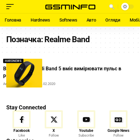
Головна
Hardnews
Softnews
Авто
Огляди
Мобі
Позначка:
Realme Band
HARDNEWS
Вбивця Xiaomi Mi Band 5 вміє вимірювати пульс в
реальному часі
Автор:
Andrew Orobets
28.02.2020
Stay Connected
Facebook
X
Youtube
Google News
Like
Follow
Subscribe
Follow