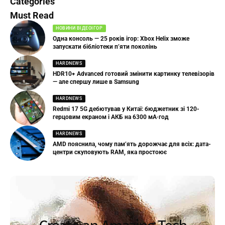
Categories
Must Read
НОВИНИ ВІДЕОІГОР
Одна консоль — 25 років ігор: Xbox Helix зможе
запускати бібліотеки п’яти поколінь
HARDNEWS
HDR10+ Advanced готовий змінити картинку телевізорів
— але спершу лише в Samsung
HARDNEWS
Redmi 17 5G дебютував у Китаї: бюджетник зі 120-
герцовим екраном і АКБ на 6300 мА·год
HARDNEWS
AMD пояснила, чому пам’ять дорожчає для всіх: дата-
центри скуповують RAM, яка простоює