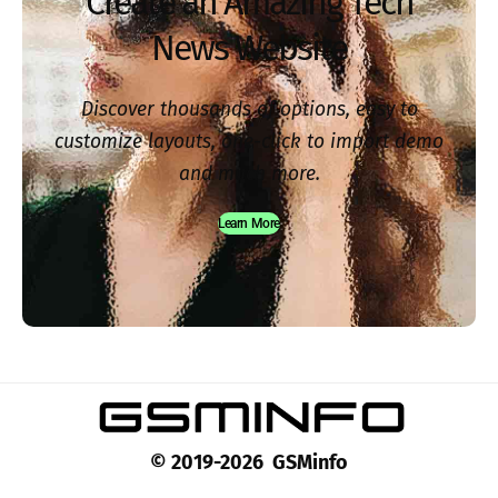
Create an Amazing Tech
News Website
Discover thousands of options, easy to
customize layouts, one-click to import demo
and much more.
Learn More
© 2019-2026 GSMinfo