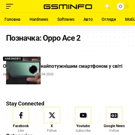
Головна
Hardnews
Softnews
Авто
Огляди
Мобі
Позначка:
Oppo Ace 2
HARDNEWS
Oppo Ace 2 став найпотужнішим смартфоном у світі
Автор:
Andrew Orobets
13.04.2020
Stay Connected
Facebook
X
Youtube
Google News
Like
Follow
Subscribe
Follow