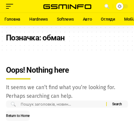
Головна
Hardnews
Softnews
Авто
Огляди
Мобі
Позначка:
обман
Oops! Nothing here
It seems we can’t find what you’re looking for.
Perhaps searching can help.
Return to Home