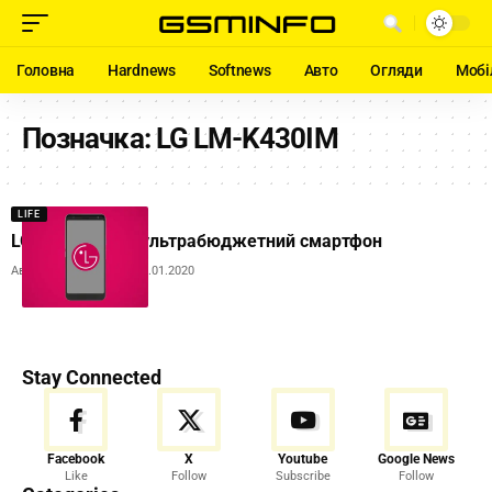
Головна
Hardnews
Softnews
Авто
Огляди
Мобі
Позначка:
LG LM-K430IM
LIFE
LG підготувала ультрабюджетний смартфон
Автор:
Andrew Orobets
15.01.2020
Stay Connected
Facebook
X
Youtube
Google News
Like
Follow
Subscribe
Follow