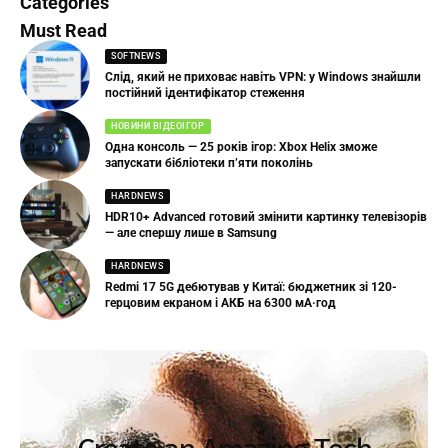
Categories
Must Read
SOFTNEWS
Слід, який не приховає навіть VPN: у Windows знайшли
постійний ідентифікатор стеження
НОВИНИ ВІДЕОІГОР
Одна консоль — 25 років ігор: Xbox Helix зможе
запускати бібліотеки п’яти поколінь
HARDNEWS
HDR10+ Advanced готовий змінити картинку телевізорів
— але спершу лише в Samsung
HARDNEWS
Redmi 17 5G дебютував у Китаї: бюджетник зі 120-
герцовим екраном і АКБ на 6300 мА·год