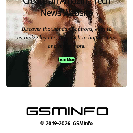
Create an Amazing Tech
News Website
Discover thousands of options, easy to
customize layouts, one-click to import demo
and much more.
Learn More
© 2019-2026 GSMinfo