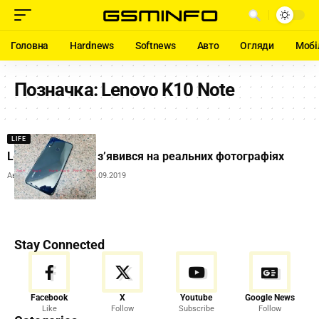
Головна
Hardnews
Softnews
Авто
Огляди
Мобі
Позначка:
Lenovo K10 Note
LIFE
Lenovo K10 Note з’явився на реальних фотографіях
Автор:
Andrew Orobets
02.09.2019
Stay Connected
Facebook
X
Youtube
Google News
Like
Follow
Subscribe
Follow