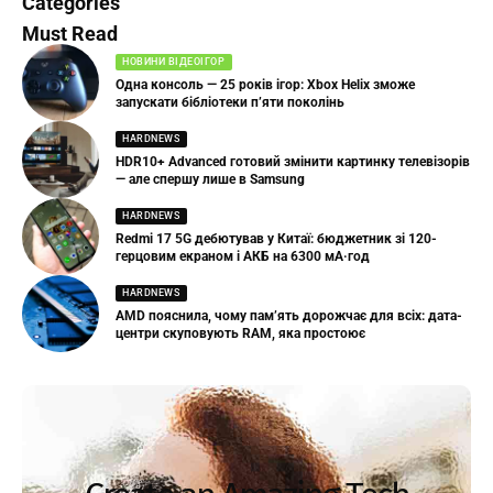
Categories
Must Read
НОВИНИ ВІДЕОІГОР
Одна консоль — 25 років ігор: Xbox Helix зможе
запускати бібліотеки п’яти поколінь
HARDNEWS
HDR10+ Advanced готовий змінити картинку телевізорів
— але спершу лише в Samsung
HARDNEWS
Redmi 17 5G дебютував у Китаї: бюджетник зі 120-
герцовим екраном і АКБ на 6300 мА·год
HARDNEWS
AMD пояснила, чому пам’ять дорожчає для всіх: дата-
центри скуповують RAM, яка простоює