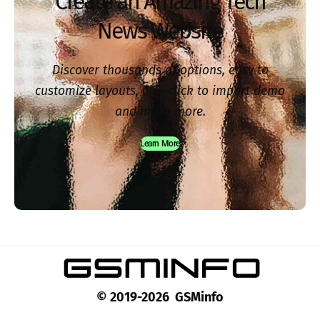
Create an Amazing Tech
News Website
Discover thousands of options, easy to
customize layouts, one-click to import demo
and much more.
Learn More
© 2019-2026 GSMinfo