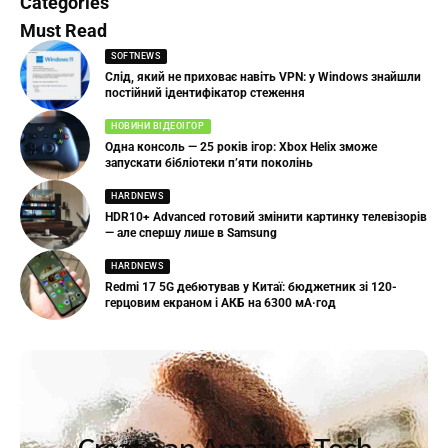
Categories
Must Read
SOFTNEWS
Слід, який не приховає навіть VPN: у Windows знайшли
постійний ідентифікатор стеження
НОВИНИ ВІДЕОІГОР
Одна консоль — 25 років ігор: Xbox Helix зможе
запускати бібліотеки п’яти поколінь
HARDNEWS
HDR10+ Advanced готовий змінити картинку телевізорів
— але спершу лише в Samsung
HARDNEWS
Redmi 17 5G дебютував у Китаї: бюджетник зі 120-
герцовим екраном і АКБ на 6300 мА·год