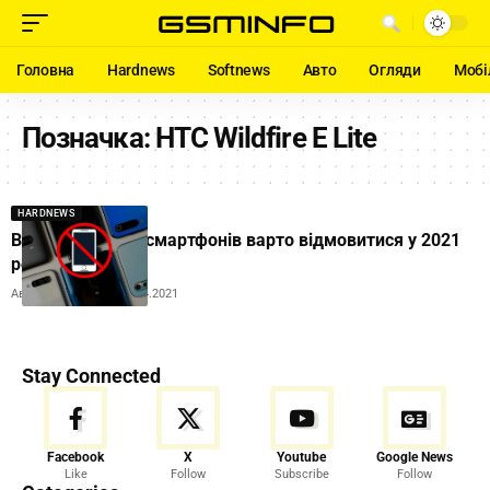
Головна
Hardnews
Softnews
Авто
Огляди
Мобі
Позначка:
HTC Wildfire E Lite
HARDNEWS
Від купівлі яких смартфонів варто відмовитися у 2021
році
Автор:
Ihor Tolubyak
19.04.2021
Stay Connected
Facebook
X
Youtube
Google News
Like
Follow
Subscribe
Follow