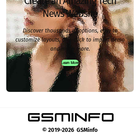
Create an Amazing Tech
News Website
Discover thousands of options, easy to
customize layouts, one-click to import demo
and much more.
Learn More
© 2019-2026 GSMinfo