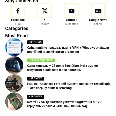
Stay Connected
Facebook
X
Youtube
Google News
Like
Follow
Subscribe
Follow
Categories
Must Read
SOFTNEWS
Слід, який не приховає навіть VPN: у Windows знайшли
постійний ідентифікатор стеження
НОВИНИ ВІДЕОІГОР
Одна консоль — 25 років ігор: Xbox Helix зможе
запускати бібліотеки п’яти поколінь
HARDNEWS
HDR10+ Advanced готовий змінити картинку телевізорів
— але спершу лише в Samsung
HARDNEWS
Redmi 17 5G дебютував у Китаї: бюджетник зі 120-
герцовим екраном і АКБ на 6300 мА·год