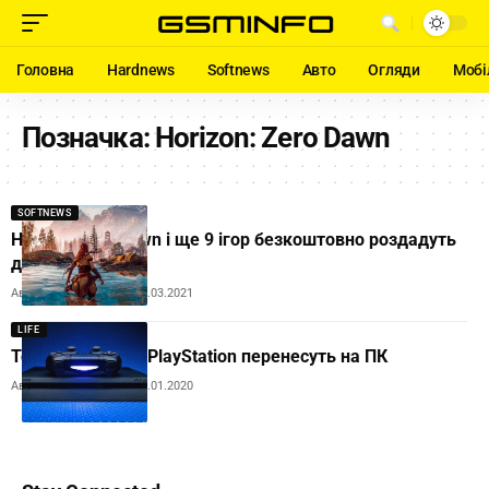
Головна
Hardnews
Softnews
Авто
Огляди
Мобі
Позначка:
Horizon: Zero Dawn
SOFTNEWS
Horizon Zero Dawn і ще 9 ігор безкоштовно роздадуть
для PlayStation
Автор:
Andrew Orobets
18.03.2021
LIFE
Топову гру Sony PlayStation перенесуть на ПК
Автор:
Andrew Orobets
18.01.2020