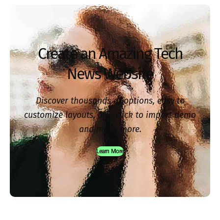
Create an Amazing Tech
News Website
Discover thousands of options, easy to
customize layouts, one-click to import demo
and much more.
Learn More