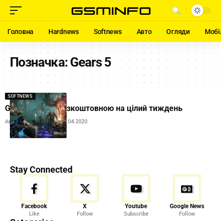
Головна
Hardnews
Softnews
Авто
Огляди
Мобі
Позначка:
Gears 5
SOFTNEWS
Gears 5 стала безкоштовною на цілий тиждень
Автор:
Andrew Orobets
08.04.2020
Stay Connected
Facebook
X
Youtube
Google News
Like
Follow
Subscribe
Follow