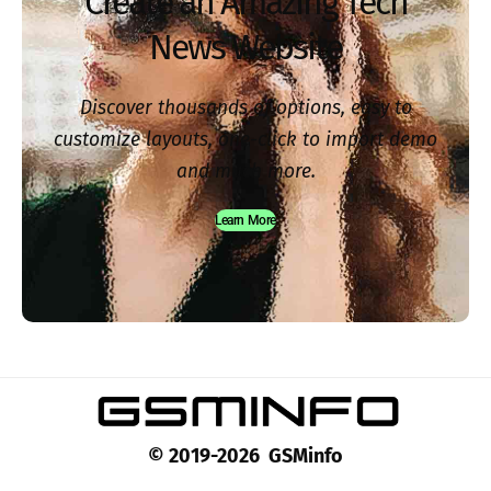
Create an Amazing Tech
News Website
Discover thousands of options, easy to
customize layouts, one-click to import demo
and much more.
Learn More
© 2019-2026 GSMinfo