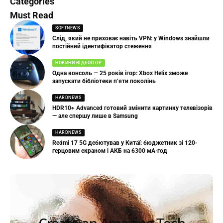
Categories
Must Read
SOFTNEWS
Слід, який не приховає навіть VPN: у Windows знайшли
постійний ідентифікатор стеження
НОВИНИ ВІДЕОІГОР
Одна консоль — 25 років ігор: Xbox Helix зможе
запускати бібліотеки п’яти поколінь
HARDNEWS
HDR10+ Advanced готовий змінити картинку телевізорів
— але спершу лише в Samsung
HARDNEWS
Redmi 17 5G дебютував у Китаї: бюджетник зі 120-
герцовим екраном і АКБ на 6300 мА·год