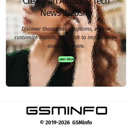
Create an Amazing Tech
News Website
Discover thousands of options, easy to
customize layouts, one-click to import demo
and much more.
Learn More
© 2019-2026 GSMinfo