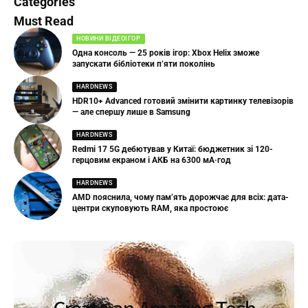
Categories
Must Read
НОВИНИ ВІДЕОІГОР
Одна консоль — 25 років ігор: Xbox Helix зможе
запускати бібліотеки п’яти поколінь
HARDNEWS
HDR10+ Advanced готовий змінити картинку телевізорів
— але спершу лише в Samsung
HARDNEWS
Redmi 17 5G дебютував у Китаї: бюджетник зі 120-
герцовим екраном і АКБ на 6300 мА·год
HARDNEWS
AMD пояснила, чому пам’ять дорожчає для всіх: дата-
центри скуповують RAM, яка простоює