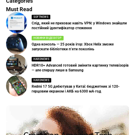
Categories
Must Read
SOFTNEWS
Слід, який не приховає навіть VPN: у Windows знайшли
постійний ідентифікатор стеження
НОВИНИ ВІДЕОІГОР
Одна консоль — 25 років ігор: Xbox Helix зможе
запускати бібліотеки п’яти поколінь
HARDNEWS
HDR10+ Advanced готовий змінити картинку телевізорів
— але спершу лише в Samsung
HARDNEWS
Redmi 17 5G дебютував у Китаї: бюджетник зі 120-
герцовим екраном і АКБ на 6300 мА·год