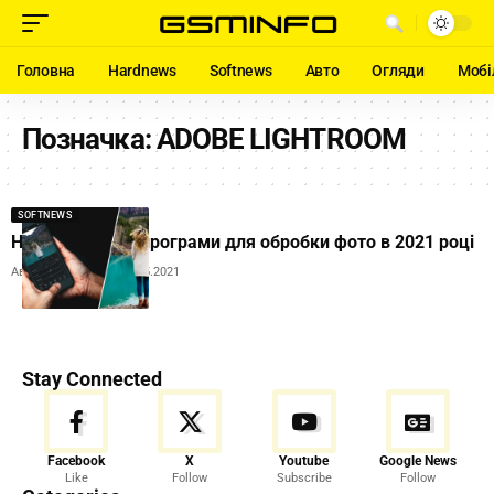
Головна
Hardnews
Softnews
Авто
Огляди
Мобі
Позначка:
ADOBE LIGHTROOM
SOFTNEWS
Названо кращі програми для обробки фото в 2021 році
Автор:
Ihor Tolubyak
05.05.2021
Stay Connected
Facebook
X
Youtube
Google News
Like
Follow
Subscribe
Follow