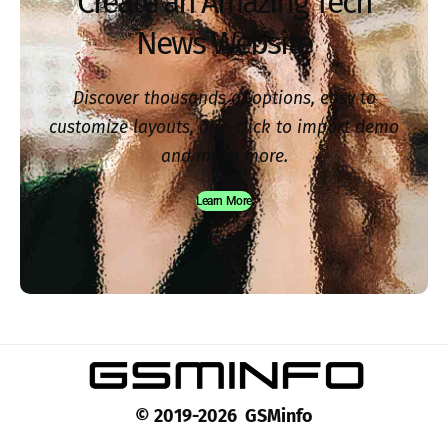
Create an Amazing Tech
News Website
Discover thousands of options, easy to
customize layouts, one-click to import demo
and much more.
Learn More
© 2019-2026 GSMinfo