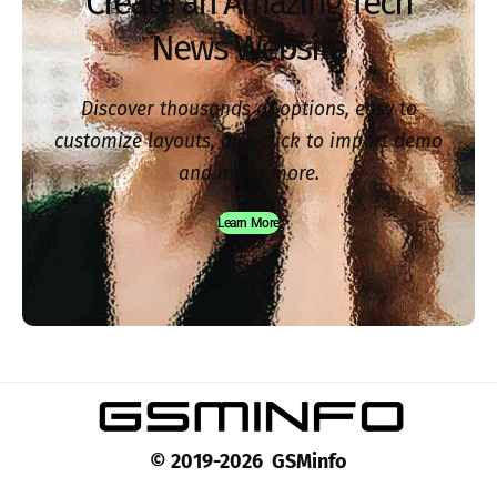
Create an Amazing Tech
News Website
Discover thousands of options, easy to
customize layouts, one-click to import demo
and much more.
Learn More
© 2019-2026 GSMinfo