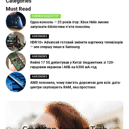
Categories
Must Read
НОВИНИ ВІДЕОІГОР
Одна консоль — 25 років ігор: Xbox Helix зможе
запускати бібліотеки п’яти поколінь
HARDNEWS
HDR10+ Advanced готовий змінити картинку телевізорів
— але спершу лише в Samsung
HARDNEWS
Redmi 17 5G дебютував у Китаї: бюджетник зі 120-
герцовим екраном і АКБ на 6300 мА·год
HARDNEWS
AMD пояснила, чому пам’ять дорожчає для всіх: дата-
центри скуповують RAM, яка простоює