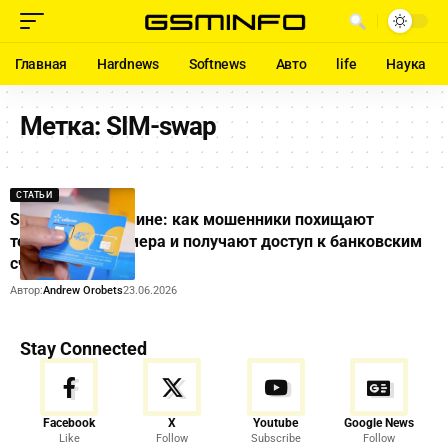
Главная
Hardnews
Softnews
Авто
life
Наука
Метка:
SIM-swap
СТАТЬИ
SIM-swap в Украине: как мошенники похищают
телефонные номера и получают доступ к банковским
счетам
Автор:
Andrew Orobets
23.06.2026
Stay Connected
Facebook
X
Youtube
Google News
Like
Follow
Subscribe
Follow