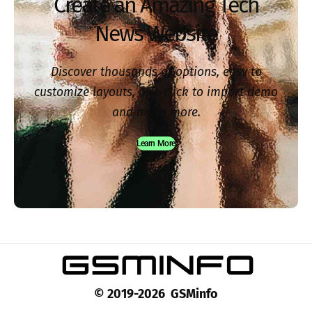
Create an Amazing Tech
News Website
Discover thousands of options, easy to
customize layouts, one-click to import demo
and much more.
Learn More
© 2019-2026 GSMinfo