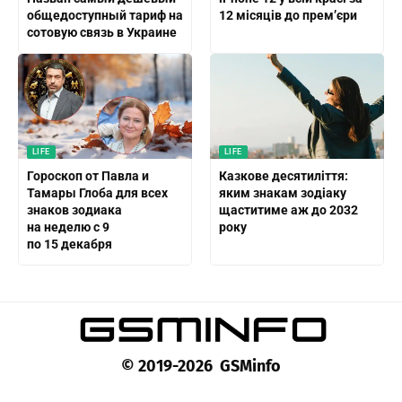
общедоступный тариф на
12 місяців до прем’єри
сотовую связь в Украине
LIFE
LIFE
Гороскоп от Павла и
Казкове десятиліття:
Тамары Глоба для всех
яким знакам зодіаку
знаков зодиака
щаститиме аж до 2032
на неделю с 9
року
по 15 декабря
© 2019-2026 GSMinfo