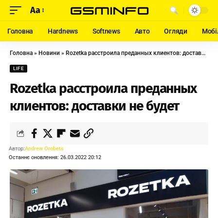
Aa
Головна
Hardnews
Softnews
Авто
Огляди
Мобі
Головна
»
Новини
»
Rozetka расстроила преданных клиентов: доставки не будет
LIFE
Rozetka расстроила преданных
клиентов: доставки не будет
Автор:
Andrew Orobets
Останнє оновлення: 26.03.2022 20:12