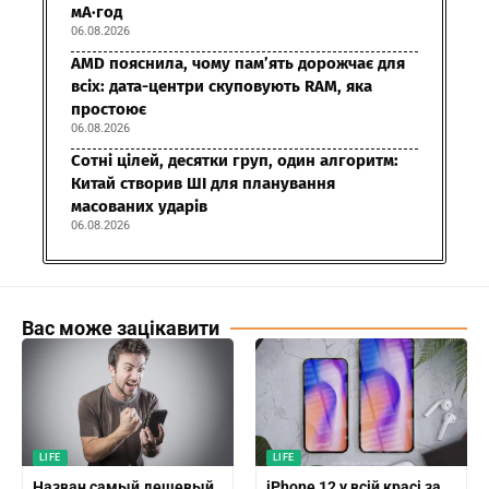
мА·год
06.08.2026
AMD пояснила, чому пам’ять дорожчає для
всіх: дата-центри скуповують RAM, яка
простоює
06.08.2026
Сотні цілей, десятки груп, один алгоритм:
Китай створив ШІ для планування
масованих ударів
06.08.2026
Вас може зацікавити
LIFE
LIFE
Назван самый дешевый
iPhone 12 у всій красі за