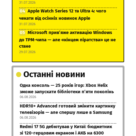
31.07.2026
Apple Watch Series 12 та Ultra 4: чого
чекати від осінніх новинок Apple
31.07.2026
Microsoft прив’яже активацію Windows
до TPM-чипа — але «кінцем піратства» це не
стане
29.07.2026
Останні новини
Одна консоль — 25 років ігор: Xbox Helix
зможе запускати бібліотеки п’яти поколінь
06.08.2026
HDR10+ Advanced готовий змінити картинку
телевізорів — але спершу лише в Samsung
06.08.2026
Redmi 17 5G дебютував у Китаї: бюджетник
зі 120-герцовим екраном і АКБ на 6300