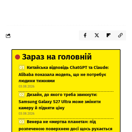
Зараз на головній
Китайська відповідь ChatGPT та Claude:
Alibaba показала модель, що не потребує
людини тижнями
03.08.2026
Дизайн, до якого треба звикнути:
Samsung Galaxy S27 Ultra може змінити
камеру й підняти ціну
03.08.2026
Венера не «мертва планета»: під
розпеченою поверхнею досі щось рухається