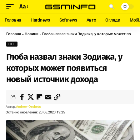
Aa
Головна
Hardnews
Softnews
Авто
Огляди
Мобі
Головна
»
Новини
»
Глоба назвал знаки Зодиака, у которых может появиться новый источник дохода
LIFE
Глоба назвал знаки Зодиака, у
которых может появиться
новый источник дохода
Автор:
Andrew Orobets
Останнє оновлення: 23.06.2023 19:25