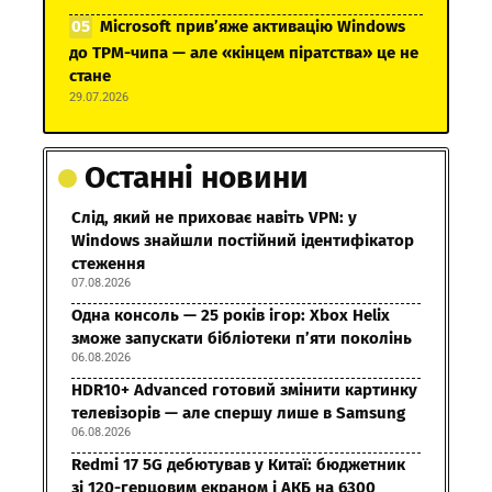
Microsoft прив’яже активацію Windows
до TPM-чипа — але «кінцем піратства» це не
стане
29.07.2026
Останні новини
Слід, який не приховає навіть VPN: у
Windows знайшли постійний ідентифікатор
стеження
07.08.2026
Одна консоль — 25 років ігор: Xbox Helix
зможе запускати бібліотеки п’яти поколінь
06.08.2026
HDR10+ Advanced готовий змінити картинку
телевізорів — але спершу лише в Samsung
06.08.2026
Redmi 17 5G дебютував у Китаї: бюджетник
зі 120-герцовим екраном і АКБ на 6300