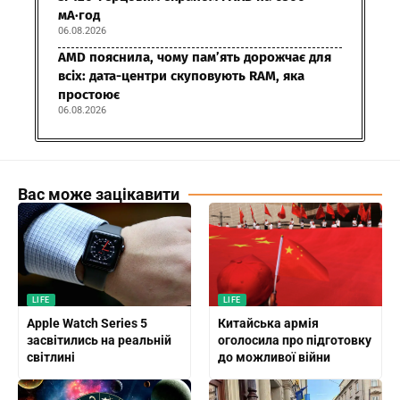
мА·год
06.08.2026
AMD пояснила, чому пам’ять дорожчає для
всіх: дата-центри скуповують RAM, яка
простоює
06.08.2026
Вас може зацікавити
LIFE
LIFE
Apple Watch Series 5
Китайська армія
засвітились на реальній
оголосила про підготовку
світлині
до можливої війни