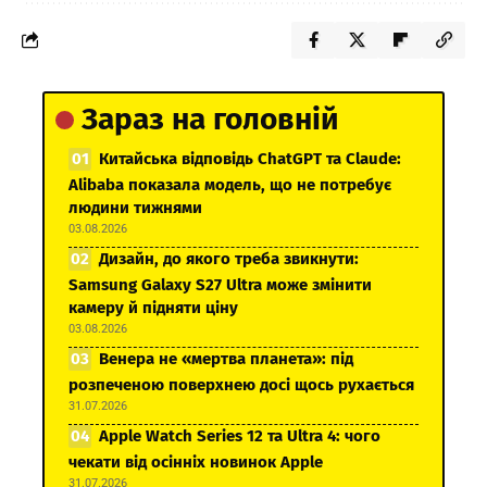
Зараз на головній
Китайська відповідь ChatGPT та Claude:
Alibaba показала модель, що не потребує
людини тижнями
03.08.2026
Дизайн, до якого треба звикнути:
Samsung Galaxy S27 Ultra може змінити
камеру й підняти ціну
03.08.2026
Венера не «мертва планета»: під
розпеченою поверхнею досі щось рухається
31.07.2026
Apple Watch Series 12 та Ultra 4: чого
чекати від осінніх новинок Apple
31.07.2026